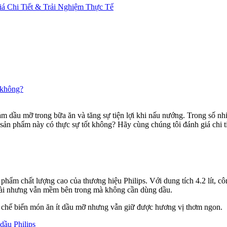
á Chi Tiết & Trải Nghiệm Thực Tế
 không?
iảm dầu mỡ trong bữa ăn và tăng sự tiện lợi khi nấu nướng. Trong số n
ản phẩm này có thực sự tốt không? Hãy cùng chúng tôi đánh giá chi ti
phẩm chất lượng cao của thương hiệu Philips. Với dung tích 4.2 lít, 
goài nhưng vẫn mềm bên trong mà không cần dùng dầu.
n chế biến món ăn ít dầu mỡ nhưng vẫn giữ được hương vị thơm ngon.
 dầu Philips