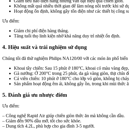
Giảm tiêu hao điện năng nhưng vẫn đạt hiệu quả chiên giòn.
Không mất quá nhiều thời gian để làm nóng nồi trước khi sử d
Hoạt động ổn định, không gây tốn điện như các thiết bị công s
Ưu điểm:
Giảm chi phí điện hàng tháng.
Tăng tuổi thọ linh kiện nhờ khả năng duy trì nhiệt ổn định.
4. Hiệu suất và trải nghiệm sử dụng
Chúng tôi đã thử nghiệm Philips NA120/00 với các món ăn phổ biến nh
Khoai tây chiên: Sau 15 phút ở 180°C, khoai có màu vàng đẹp
Gà nướng: Ở 200°C trong 25 phút, da gà vàng giòn, thịt chín 
Cá viên chiên: 10 phút ở 180°C cho lớp vỏ giòn, không bị cháy
Sản phẩm hoạt động êm ái, không gây ồn, trong khi mùi thức 
5. Đánh giá ưu nhược điểm
Ưu điểm:
– Công nghệ Rapid Air giúp chiên giòn thức ăn mà không cần dầu.
– Giảm đến 90% dầu mỡ, tốt cho sức khỏe.
– Dung tích 4.2L, phù hợp cho gia đình 3-5 người.