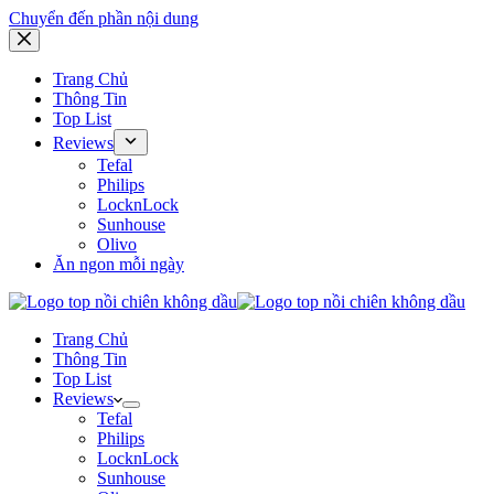
Chuyển đến phần nội dung
Trang Chủ
Thông Tin
Top List
Reviews
Tefal
Philips
LocknLock
Sunhouse
Olivo
Ăn ngon mỗi ngày
Trang Chủ
Thông Tin
Top List
Reviews
Tefal
Philips
LocknLock
Sunhouse