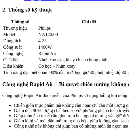
2. Thông số kỹ thuật
Thông số
Chi tiết
Thương hiệu
Philips
Model
NA120/00
Dung tích
4.2 lít
Công suất
1400W
Công nghệ
Rapid Air
Chất liệu
Nhựa cao cấp, khay chiên chống dính
Điều khiển
Cơ học – Núm xoay
Tính năng đặc biệt
Giảm 90% dầu mỡ, hẹn giờ 30 phút, nhiệt độ 80
Công nghệ Rapid Air – Bí quyết chiên nướng không
Công nghệ Rapid Air độc quyền của Philips sử dụng luồng khí nóng 
Chiên giòn thực phẩm mà không cần hoặc chỉ cần một lượng dầ
Giảm đến 90% lượng chất béo so với phương pháp chiên truyề
Giúp món ăn có kết cấu giòn rụm bên ngoài nhưng vẫn giữ đư
Giảm khói và mùi dầu mỡ trong nhà bếp, giúp không gian sạch
Công nghệ này không chỉ giúp bạn có những món ăn ngon mà cò