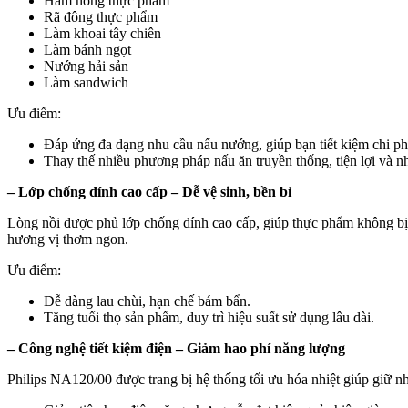
Hâm nóng thực phẩm
Rã đông thực phẩm
Làm khoai tây chiên
Làm bánh ngọt
Nướng hải sản
Làm sandwich
Ưu điểm:
Đáp ứng đa dạng nhu cầu nấu nướng, giúp bạn tiết kiệm chi phí
Thay thế nhiều phương pháp nấu ăn truyền thống, tiện lợi và 
– Lớp chống dính cao cấp – Dễ vệ sinh, bền bỉ
Lòng nồi được phủ lớp chống dính cao cấp, giúp thực phẩm không bị 
hương vị thơm ngon.
Ưu điểm:
Dễ dàng lau chùi, hạn chế bám bẩn.
Tăng tuổi thọ sản phẩm, duy trì hiệu suất sử dụng lâu dài.
– Công nghệ tiết kiệm điện – Giảm hao phí năng lượng
Philips NA120/00 được trang bị hệ thống tối ưu hóa nhiệt giúp giữ n