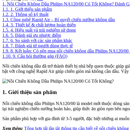
1.
Nồi Chiên Không Dầu Philips NA120/00 Có Tốt Không? Đánh Gi
1.1.
1. Giới thiệu sản phẩm
1.2.
2. Thông số kỹ thuật
1.3.
Công nghệ Rapid Air – Bí quyết chiên nướng không dầu
1.4.
3. Thiết kế & chất lượng hoàn thiện
1.5.
4. Hiệu suất và trải nghiệm sử dụng
1.6.
5. Đánh giá ưu nhược điểm
1.7.
6. So sánh với các sản phẩm khác
1.8.
7. Đánh giá từ người dùng thực tế
1.9.
8. Kết luận: Có nên mua nồi chiên không dầu Philips NA120/00
1.10.
9. Câu hỏi thường gặp (FAQ)
Nồi chiên không dầu đã trở thành thiết bị nhà bếp quen thuộc giúp g
bật với công nghệ Rapid Air giúp chiên giòn mà không cần dầu. Vậy s
1. Giới thiệu sản phẩm
Nồi chiên không dầu Philips NA120/00 là model mới thuộc dòng sản 
lại trải nghiệm chiên nướng hoàn hảo, giúp thức ăn giòn rụm bên n
Sản phẩm phù hợp với gia đình từ 3-5 người, đặc biệt những ai muố
Xem thêm:
Tổng hợp tất tần tật thông tin cần biết về nồi chiên không